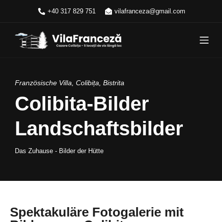
Z
+40 317 829 751
vilafranceza@gmail.com
u
m
I
n
h
a
Französische Villa, Colibița, Bistrita
l
Colibita-Bilder
t
s
Landschaftsbilder
p
r
i
Das Zuhause
-
Bilder der Hütte
n
g
e
n
Spektakuläre Fotogalerie mit