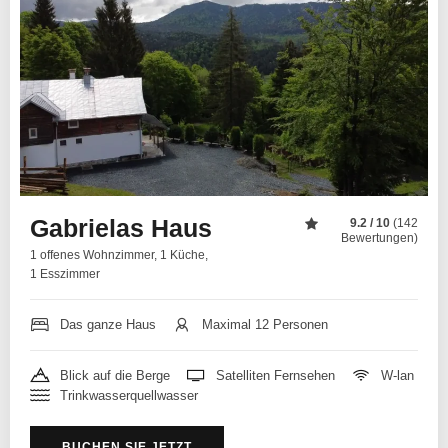
Gabrielas Haus
9.2 / 10
(142
Bewertungen)
1 offenes Wohnzimmer, 1 Küche,
1 Esszimmer
Das ganze Haus
Maximal 12 Personen
Blick auf die Berge
Satelliten Fernsehen
W-lan
Trinkwasserquellwasser
BUCHEN SIE JETZT