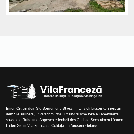
Einen Ort, an dem Sie Sorgen und Stress hinter sich lassen können, an
dem Sie saubere, unverschmutzte Luft und frische lokale Lebensmittel
sowie die Ruhe und Abgeschiedenheit des Colibița-Sees atmen können,
finden Sie in Vila Franceză, Colibița, im Apuseni-Gebirge